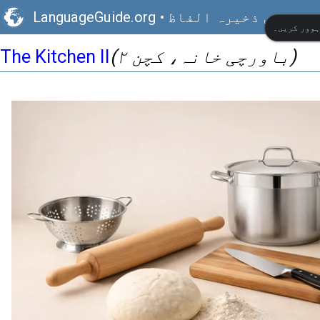
ی بصری ذخیرہ الفاظ
•
LanguageGuide.org
ہوور کریں۔
(باورچی خانہ، کچن ۲)
The Kitchen II