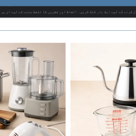
برطانوی انگریز
ل کرنے کے لیے ایک بار کلک کریں۔ الفاظ اور فقروں کا تلفظ سننے کے لیے ان پر 