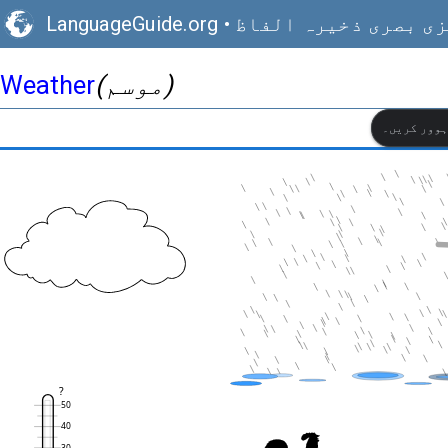
ی بصری ذخیرہ الفاظ
•
LanguageGuide.org
(موسم)
Weather
ہوور کریں۔