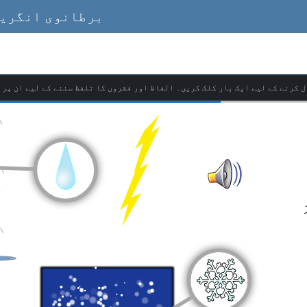
برطانوی انگریز
ل کرنے کے لیے ایک بار کلک کریں۔ الفاظ اور فقروں کا تلفظ سننے کے لیے ان پر 