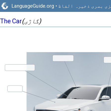
ی بصری ذخیرہ الفاظ
•
LanguageGuide.org
(گاڑی)
The Car