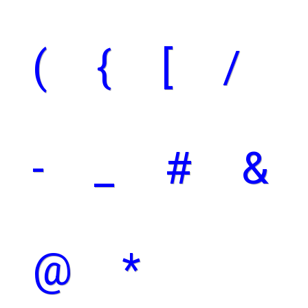
(
{
[
/
-
_
#
&
@
*