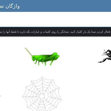
واژگان تص