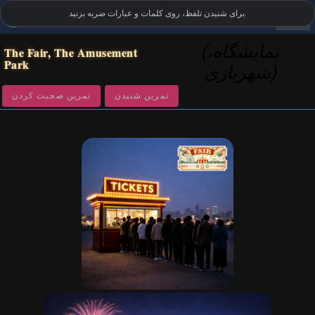
settings
برای شنیدن تلفظ، روی کلمات و عبارات ضربه بزنید.
واژگان تصویری انگلیسی بریتانیایی
•
LanguageGuide.org
(نمایشگاه،
The Fair, The Amusement
Park
شهربازی)
تمرین شنیدن
تمرین صحبت کردن