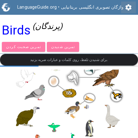
settings
واژگان تصویری انگلیسی بریتانیایی
•
LanguageGuide.org
(پرندگان)
Birds
تمرین شنیدن
تمرین صحبت کردن
برای شنیدن تلفظ، روی کلمات و عبارات ضربه بزنید.