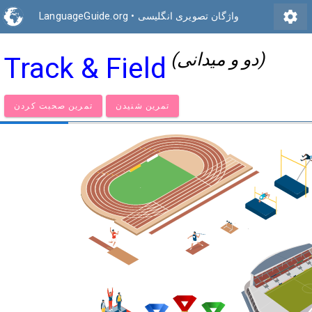
settings
واژگان تصویری انگلیسی
•
LanguageGuide.org
(دو و میدانی)
Track & Field
تمرین شنیدن
تمرین صحبت کردن