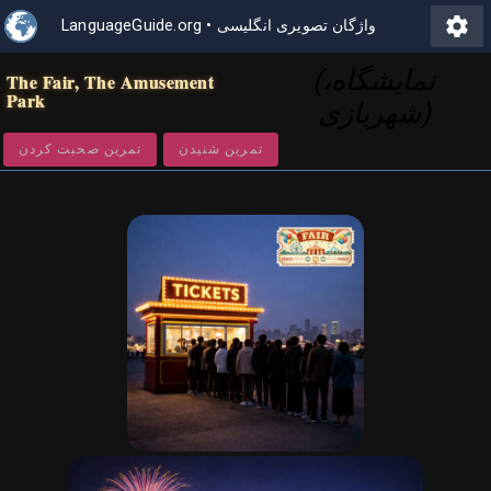
settings
واژگان تصویری انگلیسی
•
LanguageGuide.org
(نمایشگاه،
The Fair, The Amusement
Park
شهربازی)
تمرین شنیدن
تمرین صحبت کردن