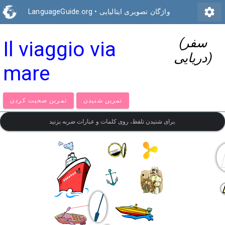
settings
واژگان تصویری ایتالیایی
•
LanguageGuide.org
(سفر
Il viaggio via
دریایی)
mare
تمرین شنیدن
تمرین صحبت کردن
برای شنیدن تلفظ، روی کلمات و عبارات ضربه بزنید.