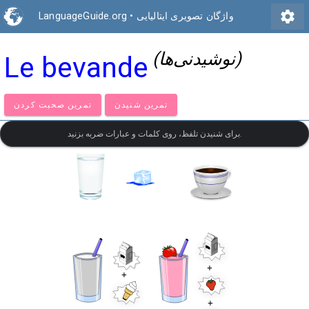
settings
واژگان تصویری ایتالیایی
•
LanguageGuide.org
(نوشیدنی‌ها)
Le bevande
تمرین شنیدن
تمرین صحبت کردن
برای شنیدن تلفظ، روی کلمات و عبارات ضربه بزنید.