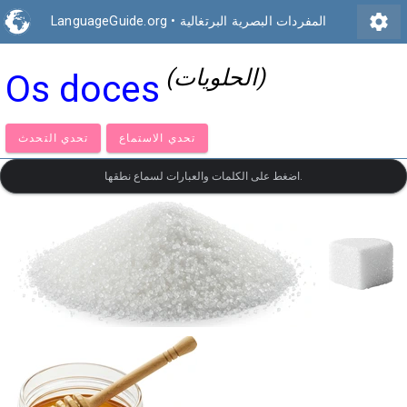
settings
المفردات البصرية البرتغالية
•
LanguageGuide.org
(الحلويات)
Os doces
تحدي الاستماع
تحدي التحدث
اضغط على الكلمات والعبارات لسماع نطقها.