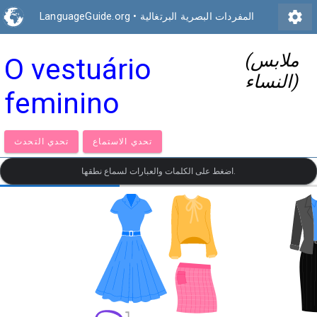
settings
المفردات البصرية البرتغالية
•
LanguageGuide.org
(ملابس
O vestuário
النساء)
feminino
تحدي الاستماع
تحدي التحدث
اضغط على الكلمات والعبارات لسماع نطقها.