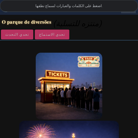
settings
اضغط على الكلمات والعبارات لسماع نطقها.
المفردات البصرية البرتغالية
•
LanguageGuide.org
O parque de diversões
(منتزه للتسلية)
تحدي الاستماع
تحدي التحدث