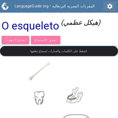
settings
المفردات البصرية البرتغالية
•
LanguageGuide.org
(هيكل عظمي)
O esqueleto
تحدي الاستماع
تحدي التحدث
اضغط على الكلمات والعبارات لسماع نطقها.