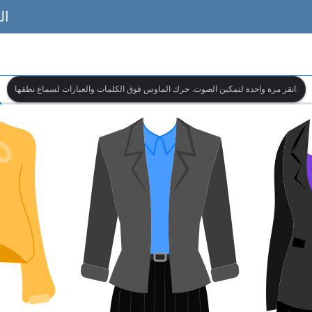
ال
انقر مرة واحدة لتمكين الصوت. حرك الماوس فوق الكلمات والعبارات لسماع نطقها.