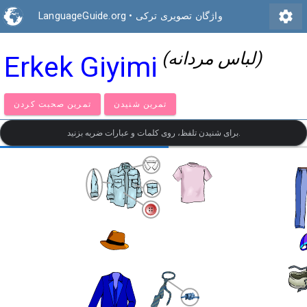
settings
واژگان تصویری ترکی
•
LanguageGuide.org
(لباس مردانه)
Erkek Giyimi
تمرین شنیدن
تمرین صحبت کردن
برای شنیدن تلفظ، روی کلمات و عبارات ضربه بزنید.