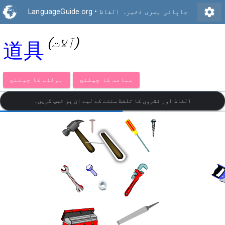
settings
جاپانی بصری ذخیرہ الفاظ
•
LanguageGuide.org
(آلات)
道具
سماعت کا چیلنج
بولنے کا چیلنج
الفاظ اور فقروں کا تلفظ سننے کے لیے ان پر ٹیپ کریں۔