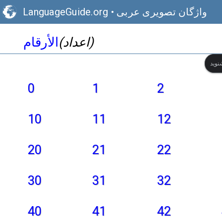
واژگان تصویری عربی
•
LanguageGuide.org
(اعداد)
الأرقام
0
1
2
10
11
12
20
21
22
30
31
32
40
41
42