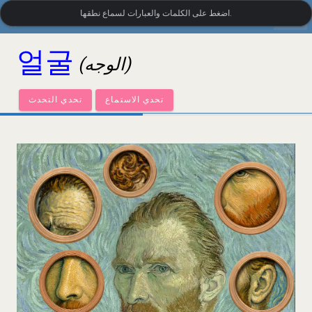
settings
اضغط على الكلمات والعبارات لسماع نطقها.
المفردات البصرية الكورية
•
LanguageGuide.org
얼굴
(الوجه)
تحدي الاستماع
تحدي التحدث