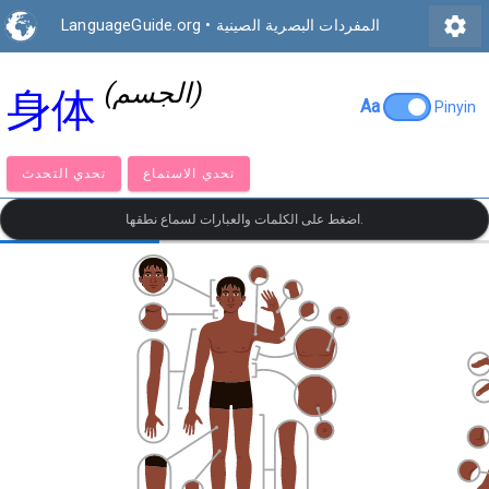
settings
المفردات البصرية الصينية
•
LanguageGuide.org
(الجسم)
身体
Aa
Pinyin
تحدي الاستماع
تحدي التحدث
اضغط على الكلمات والعبارات لسماع نطقها.