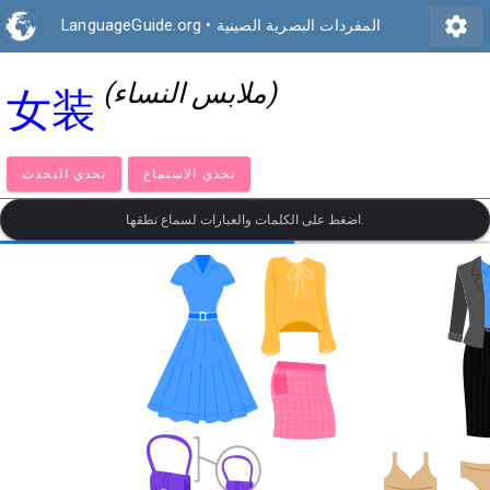
settings
المفردات البصرية الصينية
•
LanguageGuide.org
(ملابس النساء)
女装
تحدي الاستماع
تحدي التحدث
اضغط على الكلمات والعبارات لسماع نطقها.