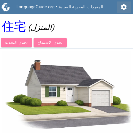
settings
المفردات البصرية الصينية
•
LanguageGuide.org
住宅
(المنزل)
تحدي الاستماع
تحدي التحدث