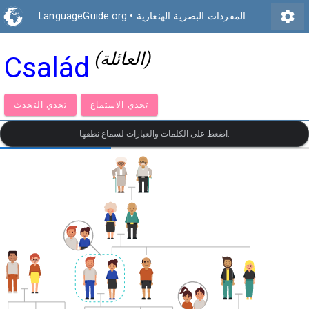
settings
المفردات البصرية الهنغارية
•
LanguageGuide.org
(العائلة)
Család
تحدي الاستماع
تحدي التحدث
اضغط على الكلمات والعبارات لسماع نطقها.