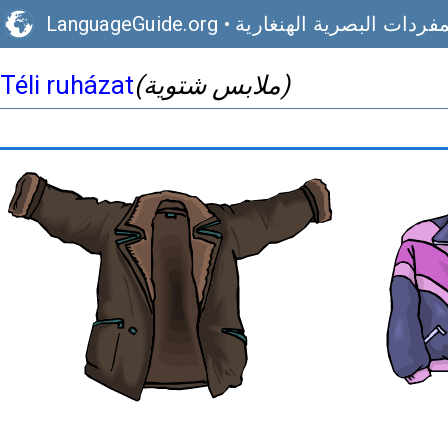
مفردات البصرية الهنغارية
•
LanguageGuide.org
(ملابس شتوية)
Téli ruházat