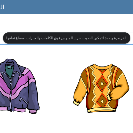
ال
انقر مرة واحدة لتمكين الصوت. حرك الماوس فوق الكلمات والعبارات لسماع نطقها.