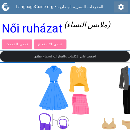
settings
المفردات البصرية الهنغارية
•
LanguageGuide.org
(ملابس النساء)
Női ruházat
تحدي الاستماع
تحدي التحدث
اضغط على الكلمات والعبارات لسماع نطقها.