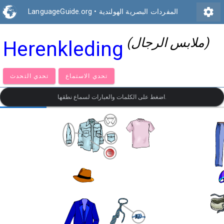
settings
المفردات البصرية الهولندية
•
LanguageGuide.org
(ملابس الرجال)
Herenkleding
تحدي الاستماع
تحدي التحدث
اضغط على الكلمات والعبارات لسماع نطقها.