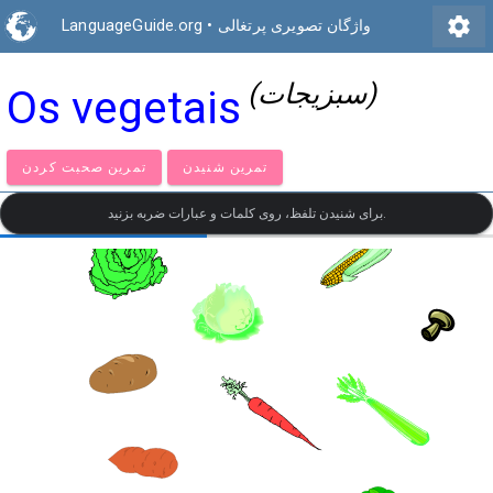
settings
واژگان تصویری پرتغالی
•
LanguageGuide.org
(سبزیجات)
Os vegetais
تمرین شنیدن
تمرین صحبت کردن
برای شنیدن تلفظ، روی کلمات و عبارات ضربه بزنید.