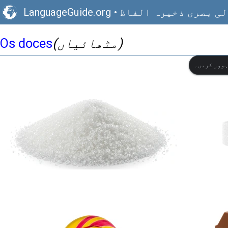
ی بصری ذخیرہ الفاظ
•
LanguageGuide.org
(مٹھائیاں)
Os doces
ہوور کریں۔