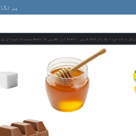
پرتگال
ل کرنے کے لیے ایک بار کلک کریں۔ الفاظ اور فقروں کا تلفظ سننے کے لیے ان پر 