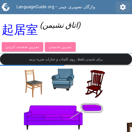
settings
واژگان تصویری چینی
•
LanguageGuide.org
(اتاق نشیمن)
起居室
تمرین شنیدن
تمرین صحبت کردن
برای شنیدن تلفظ، روی کلمات و عبارات ضربه بزنید.