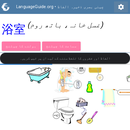
settings
چینی بصری ذخیرہ الفاظ
•
LanguageGuide.org
(غسل خانہ، باتھ روم)
浴室
سماعت کا چیلنج
بولنے کا چیلنج
الفاظ اور فقروں کا تلفظ سننے کے لیے ان پر ٹیپ کریں۔