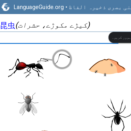
ی بصری ذخیرہ الفاظ
•
LanguageGuide.org
(کیڑے مکوڑے، حشرات)
昆虫
ہوور کریں۔