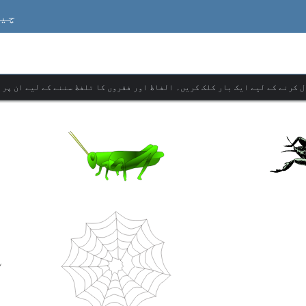
چین
ل کرنے کے لیے ایک بار کلک کریں۔ الفاظ اور فقروں کا تلفظ سننے کے لیے ان پر 