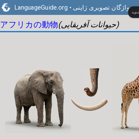
واژگان تصویری ژاپنی
•
LanguageGuide.org
アフリカの動物
(حیوانات آفریقایی)