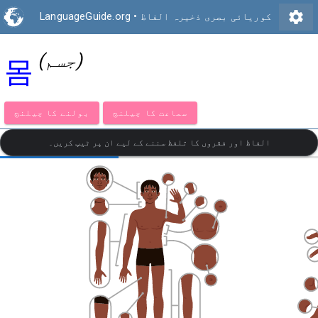
settings
کوریائی بصری ذخیرہ الفاظ
•
LanguageGuide.org
(جسم)
몸
سماعت کا چیلنج
بولنے کا چیلنج
الفاظ اور فقروں کا تلفظ سننے کے لیے ان پر ٹیپ کریں۔