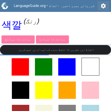
settings
کوریائی بصری ذخیرہ الفاظ
•
LanguageGuide.org
(رنگ)
색깔
سماعت کا چیلنج
بولنے کا چیلنج
الفاظ اور فقروں کا تلفظ سننے کے لیے ان پر ٹیپ کریں۔