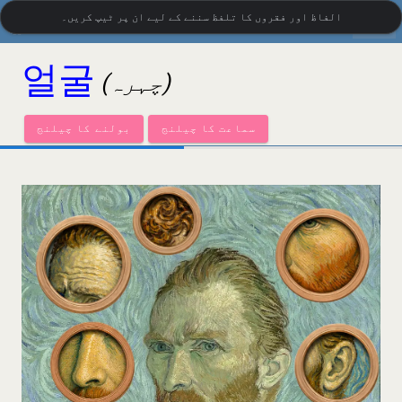
settings
الفاظ اور فقروں کا تلفظ سننے کے لیے ان پر ٹیپ کریں۔
کوریائی بصری ذخیرہ الفاظ
•
LanguageGuide.org
얼굴
(چہرہ)
سماعت کا چیلنج
بولنے کا چیلنج