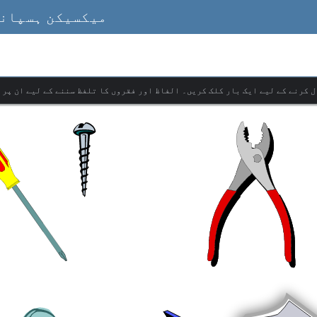
میکسیکن ہسپانو
ل کرنے کے لیے ایک بار کلک کریں۔ الفاظ اور فقروں کا تلفظ سننے کے لیے ان پر 