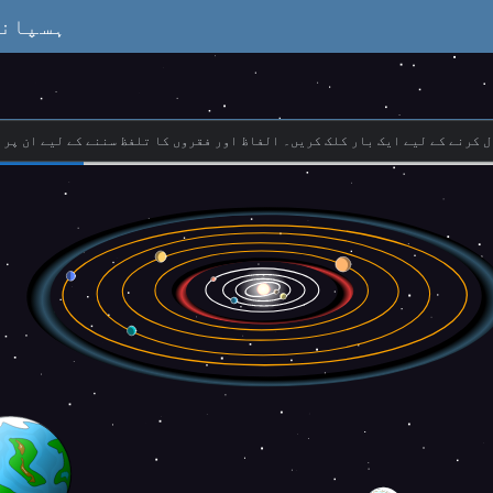
ہسپانو
ل کرنے کے لیے ایک بار کلک کریں۔ الفاظ اور فقروں کا تلفظ سننے کے لیے ان پر 