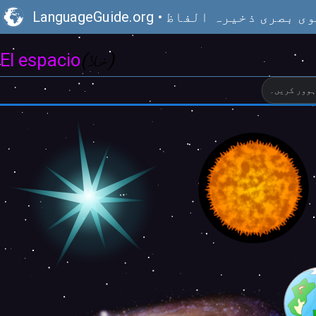
ی بصری ذخیرہ الفاظ
•
LanguageGuide.org
(خلا)
El espacio
ہوور کریں۔