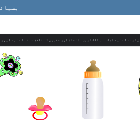
ہسپانو
ل کرنے کے لیے ایک بار کلک کریں۔ الفاظ اور فقروں کا تلفظ سننے کے لیے ان پر 