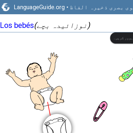
ی بصری ذخیرہ الفاظ
•
LanguageGuide.org
(نوزائیدہ بچے)
Los bebés
ہوور کریں۔