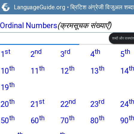
LanguageGuide.org
•
ब्रिटिश अंग्रेजी विजुअल शब्द
Ordinal Numbers
(क्रमसूचक संख्याएँ)
शब्दों और वाक्यांश
st
nd
rd
th
th
1
2
3
4
5
th
th
th
th
t
10
11
12
13
14
th
19
th
st
nd
rd
t
20
21
22
23
24
th
th
th
th
t
50
60
70
80
90