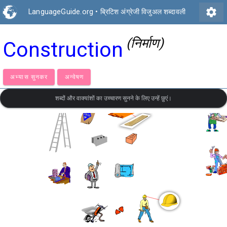
settings
LanguageGuide.org
•
ब्रिटिश अंग्रेजी विजुअल शब्दावली
(निर्माण)
Construction
अभ्यास सुनकर
अन्वेषण
शब्दों और वाक्यांशों का उच्चारण सुनने के लिए उन्हें छुएं।