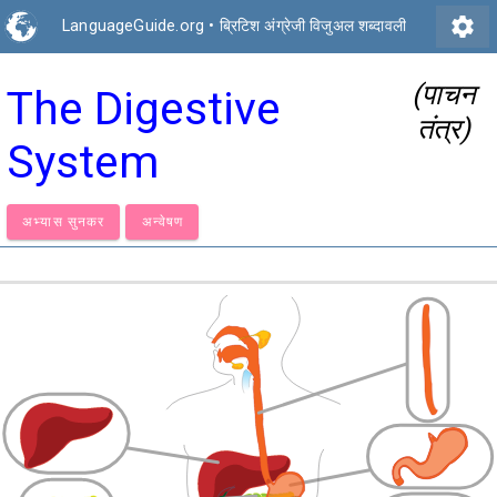
settings
LanguageGuide.org
•
ब्रिटिश अंग्रेजी विजुअल शब्दावली
(पाचन
The Digestive
तंत्र)
System
अभ्यास सुनकर
अन्वेषण