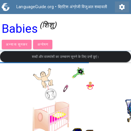
settings
LanguageGuide.org
•
ब्रिटिश अंग्रेजी विजुअल शब्दावली
(शिशु)
Babies
अभ्यास सुनकर
अन्वेषण
शब्दों और वाक्यांशों का उच्चारण सुनने के लिए उन्हें छुएं।