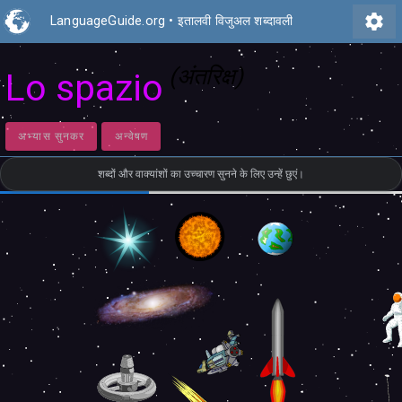
settings
LanguageGuide.org
•
इतालवी विजुअल शब्दावली
(अंतरिक्ष)
Lo spazio
अभ्यास सुनकर
अन्वेषण
शब्दों और वाक्यांशों का उच्चारण सुनने के लिए उन्हें छुएं।