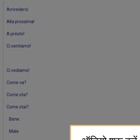
Arrivederci
Alla prossima!
A presto!
Ci sentiamo!
Ci vediamo!
Come va?
Come sta?
Come stai?
Bene
Male