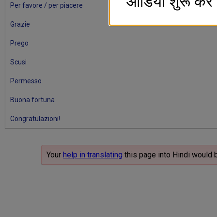
ऑडियो शुरू करें
Per favore / per piacere
Grazie
Prego
Scusi
Permesso
Buona fortuna
Congratulazioni!
Your
help in translating
this page into Hindi would 