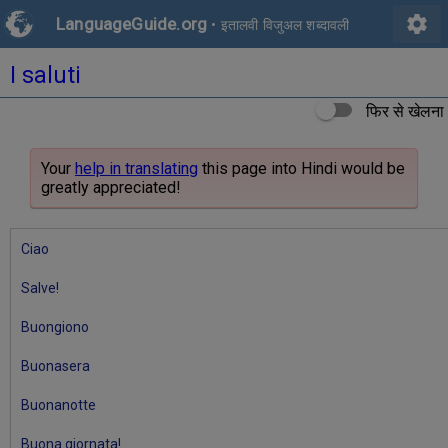
settings
LanguageGuide.org
•
इतालवी विजुअल शब्दावली
I saluti
फिर से खेलना
Your
help in translating
this page into Hindi would be
greatly appreciated!
Ciao
Salve!
Buongiono
Buonasera
Buonanotte
Buona giornata!