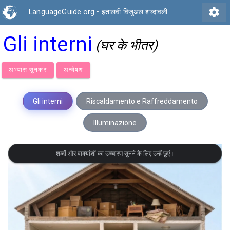
settings
LanguageGuide.org
•
इतालवी विजुअल शब्दावली
Gli interni
(घर के भीतर)
अभ्यास सुनकर
अन्वेषण
Gli interni
Riscaldamento e Raffreddamento
Illuminazione
शब्दों और वाक्यांशों का उच्चारण सुनने के लिए उन्हें छुएं।