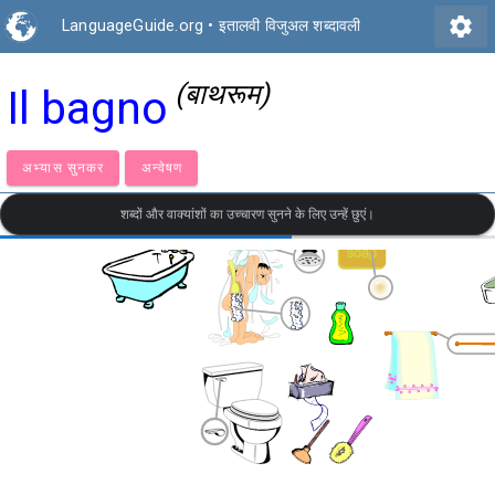
settings
LanguageGuide.org
•
इतालवी विजुअल शब्दावली
(बाथरूम)
Il bagno
अभ्यास सुनकर
अन्वेषण
शब्दों और वाक्यांशों का उच्चारण सुनने के लिए उन्हें छुएं।