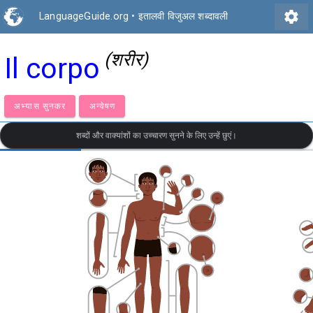
settings
LanguageGuide.org
•
इतालवी विजुअल शब्दावली
(शरीर)
Il corpo
अभ्यास सुनकर
अन्वेषण
शब्दों और वाक्यांशों का उच्चारण सुनने के लिए उन्हें छुएं।