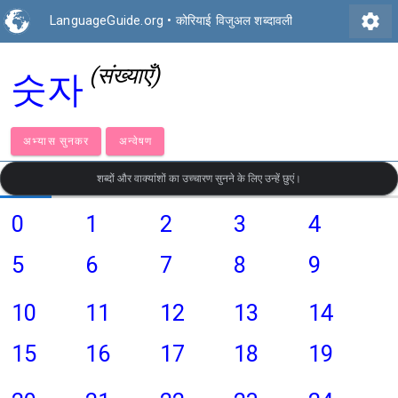
settings
LanguageGuide.org
•
कोरियाई विजुअल शब्दावली
(संख्याएँ)
숫자
अभ्यास सुनकर
अन्वेषण
शब्दों और वाक्यांशों का उच्चारण सुनने के लिए उन्हें छुएं।
0
1
2
3
4
5
6
7
8
9
10
11
12
13
14
15
16
17
18
19