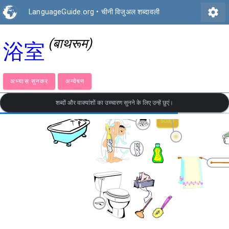
settings
LanguageGuide.org
•
चीनी विजुअल शब्दावली
(बाथरूम)
浴室
अभ्यास सुनकर
अन्वेषण
शब्दों और वाक्यांशों का उच्चारण सुनने के लिए उन्हें छुएं।